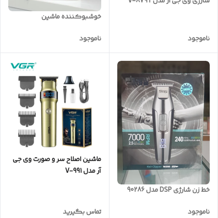
شارژی وی جی ار مدل V-879T
خوشبوکننده ماشین
ناموجود
ناموجود
ماشین اصلاح سر و صورت وی جی
آر مدل V-991
خط زن شارژی DSP مدل 90286
ناموجود
تماس بگیرید