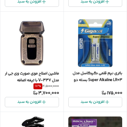
افزودن به سبد
افزودن به سبد
باتری نیم قلمی گیگاسل مدل
ماشین اصلاح موی صورت وی جی ار
Super Alkaline LR03 بسته دو
مدل V-337 با تیغه اضافه
17
%
4,500,000
عددی
3,700,000
175,000
افزودن به سبد
افزودن به سبد