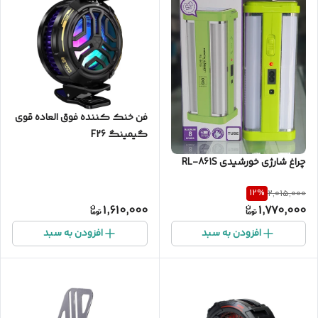
فن خنک کننده فوق العاده قوی
گیمینگ F26
چراغ شارژی خورشیدی RL-861S
12
%
2,015,000
1,610,000
1,770,000
افزودن به سبد
افزودن به سبد