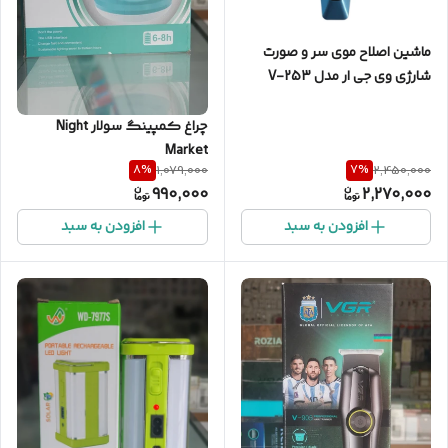
ماشین اصلاح موی سر و صورت
شارژی وی جی ار مدل V-253
چراغ کمپینگ سولار Night
Market
8
%
7
%
1,079,000
2,450,000
990,000
2,270,000
افزودن به سبد
افزودن به سبد