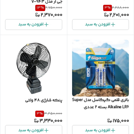
جی ار مدل V-943
13
%
3
%
2,750,000
2,288,000
2,370,000
2,201,000
افزودن به سبد
افزودن به سبد
باتری قلمی گیگاسل مدل Super
پنکه شارژی ۴۸ ولتی
Alkaline LR6 بسته 2 عددی
3
%
3,450,000
3,330,000
175,000
افزودن به سبد
افزودن به سبد