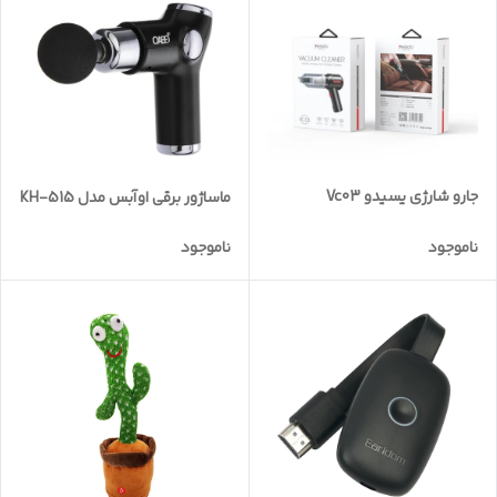
جارو شارژی یسیدو Vc03
ماساژور برقی اوآبس مدل KH-515
ناموجود
ناموجود