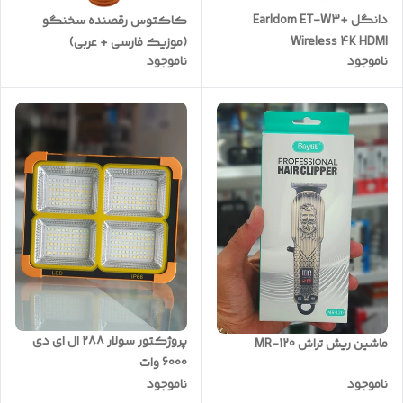
دانگل Earldom ET-W3+
کاکتوس رقصنده سخنگو
Wireless 4K HDMI
(موزیک فارسی + عربی)
ناموجود
ناموجود
پروژکتور سولار 288 ال ای دی
ماشین ریش تراش MR-120
6000 وات
ناموجود
ناموجود