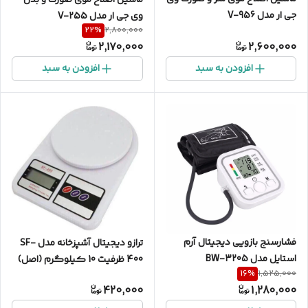
ماشین اصلاح موی صورت و بدن
جی ار مدل V-956
وی جی ار مدل V-255
22
%
2,800,000
2,170,000
2,600,000
افزودن به سبد
افزودن به سبد
فشارسنج بازویی دیجیتال آرم
ترازو دیجیتال آشپزخانه مدل SF-
استایل مدل BW-3205
400 ظرفیت 10 کیلوگرم (اصل)
16
%
1,525,000
420,000
1,280,000