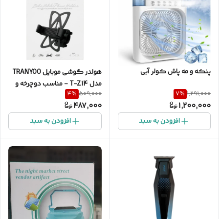
پنکه و مه پاش کولر آبی
هولدر گوشی موبایل TRANYOO
مدل T-Z14 - مناسب دوچرخه و
4
%
7
%
509,000
1,291,000
موتورسیکلت
487,000
1,200,000
افزودن به سبد
افزودن به سبد