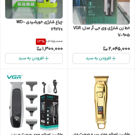
چراغ شارژی خورشیدی WD-
خط زن شارژی وی جی آر مدل: VGR
7977s
V-905
13
%
1,495,000
1,300,000
2,045,000
افزودن به سبد
افزودن به سبد
ماشین اصلاح موی سر و صورت وی