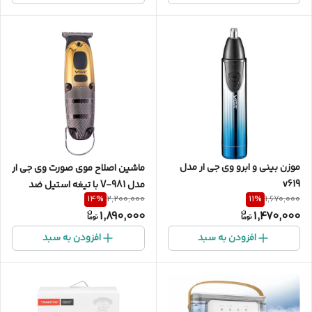
موزن بینی و ابرو وی‌ جی ار مدل
ماشین اصلاح موی صورت وی جی ار
v619
مدل V-981 با تیغه استیل ضد
14
%
11
%
2,200,000
1,670,000
زنگ، عملکرد توربو، طراحی
1,890,000
1,470,000
ارگونومیک، شارژ سریع 90 دقیقه
و استفاده 150 دقیقه، دارای
افزودن به سبد
افزودن به سبد
نمایشگر LED و 3 شانه اصلاح 1، 2
و 3 میلیمتری