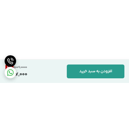
4
%
509,000
افزودن به سبد خرید
487,000