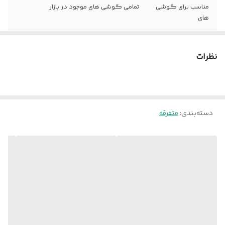
مناسب برای گوشی
تمامی گوشی های موجود در بازار
های
نحوه اتصال به
گیره نگه دارنده
دسته موتور یا
نظرات
دوچرخه
گارانتی
اصالت و سلامت فیزیکی کالا
دسته‌بندی
:
متفرقه