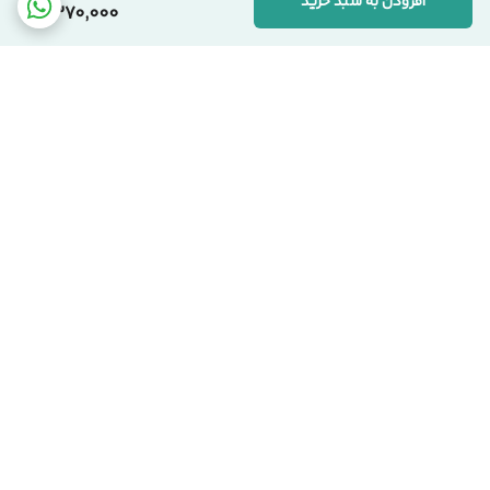
افزودن به سبد خرید
2,370,000
برگشت به بالا
ارسال کالا با پست پیشتاز
پشتیبانی از ساعت 9:00 الی
22:00