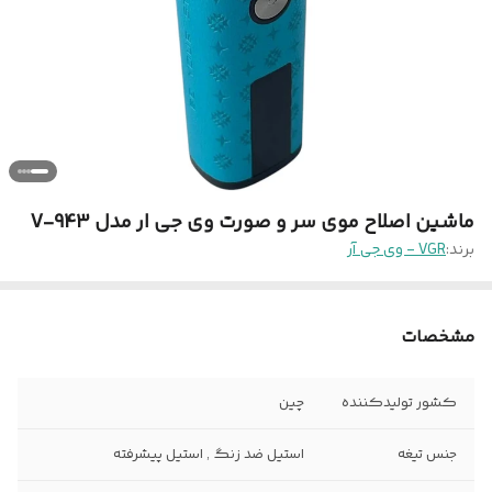
ماشین اصلاح موی سر و صورت وی جی ار مدل V-943
برند:
VGR - وی جی آر
مشخصات
کشور تولیدکننده
چین
جنس تیغه
استیل ضد زنگ , استیل پیشرفته