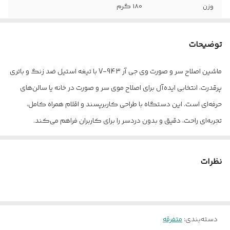
وزن
180 گرم
اندازه اصلاح
0.1
توضیحات
منبع انرژی
باتری قابل شارژ
ماشین اصلاح سر و صورت وی جی آر V-943 با تیغه استیل ضد زنگ و باتری
نحوه اصلاح
برش مستقیم
پرقدرت، انتخابی ایده‌آل برای اصلاح موی سر و صورت در خانه یا سالن‌های
تعداد شانه
3
حرفه‌ای است. این دستگاه با طراحی کاربرپسند و اقلام همراه کامل،
تجربه‌ای راحت، دقیق و بدون دردسر را برای کاربران فراهم می‌کند.
نوع اصلاح موی سر
خط زن
تیغه‌های ماشین اصلاح سر و صورت وی جی آر V-943 از جنس استیل ضد
کاربرد
حرفه‌ای و آرایشگاهی
زنگ ساخته شده‌اند که مقاومت بسیار بالایی در برابر زنگ زدگی و
نظرات
فرسایش دارند. این ویژگی باعث می‌شود که تیغه‌ها همیشه تیز باقی
قابلیت‌های ابزار
قابلیت اصلاح با شماره صفر
بمانند و اصلاحی صاف و بدون کشش روی پوست انجام شود.باتری 600
اصلاح
میلی‌آمپری دستگاه با شارژ کامل در مدت 1.5 ساعت آماده استفاده
امکانات ابزار
صفحه نمایشگر
دسته‌بندی
:
متفرقه
می‌شود و تا 100 دقیقه امکان اصلاح بدون وقفه را فراهم می‌کند. این