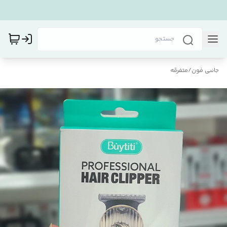
جانبی فون
/
متفرقه