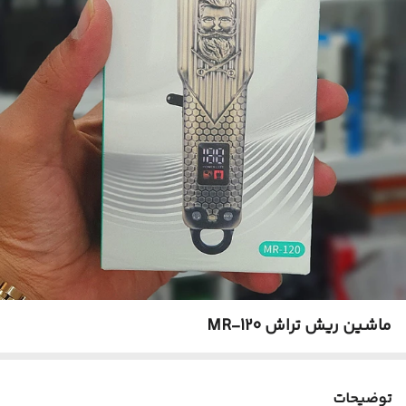
ماشین ریش تراش MR-120
توضیحات