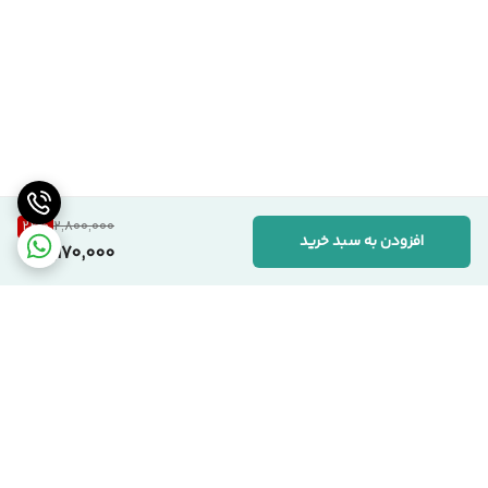
22
%
2,800,000
افزودن به سبد خرید
2,170,000
برگشت به بالا