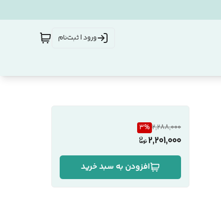
ورود | ثبت‌نام
3
%
2,288,000
2,201,000
افزودن به سبد خرید