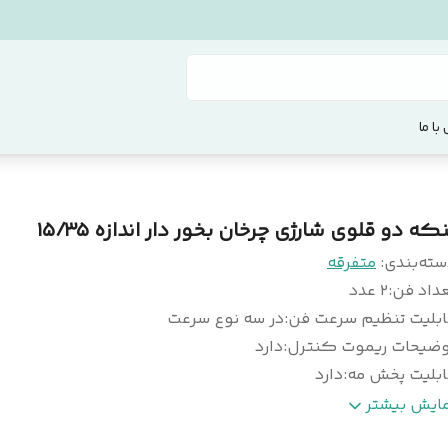
با ما
که دو قلوی شارژی چرخان بخور دار اندازه ۱۵/۳۵
سته‌بندی
:
متفرقه
عداد فن
:
۲ عدد
ابلیت تنظیم سرعت فن
:
در سه نوع سرعت
وضیحات ریموت کنترل
:
دارد
ابلیت پخش مه
:
دارد
رخش اتومات پنکه
:
دارد
مایش بیشتر
ر پردازی RGB
:
دارد