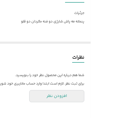
چرخش اتومات پنکه
جزئیات
نور پردازی RGB
پنکه مه پاش شارژی دو فنه گردان دو قلو
وزن کالا
ورودی 5 ولت
توان 10 وات
نظرات
نوع موتور: موتور براشلس
شما هم درباره این محصول نظر خود را بنویسید.
برای ثبت نظر، لازم است ابتدا وارد حساب کاربری خود شوید
ظرفیت مخزن: 280 میلی لیتر
افزودن نظر
ابعاد : 37.3*16*8.9 سانتیمتر