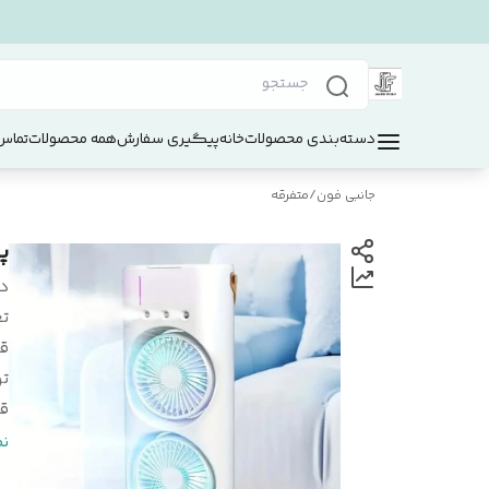
دسته‌بندی محصولات
خانه
پیگیری سفارش
همه محصولات
تماس 
جانبی فون
/
متفرقه
پن
د
ت
ق
ت
ق
چ
ن
نو