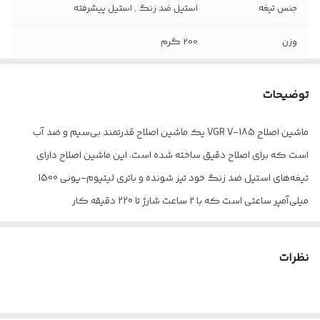
جنس تیغه
استیل ضد زنگ , استیل پیشرفته
وزن
200 گرم
اندازه اصلاح
0.1
توضیحات
منبع انرژی
باتری قابل شارژ
ماشین اصلاح VGR V-185 یک ماشین اصلاح قدرتمند بی‌سیم و ضد آب
نحوه اصلاح
برش مستقیم
است که برای اصلاح دقیق ساخته شده است. این ماشین اصلاح دارای
تعداد شانه
4
تیغه‌های استیل ضد زنگ خود تیز شونده و باتری لیتیوم-یونی 1500
میلی‌آمپر ساعتی است که با 2 ساعت شارژ تا 220 دقیقه کار
نوع اصلاح موی سر
خط زن
می‌کند.می‌توانید از آن به صورت سیمی یا بی‌سیم استفاده کنید و صفحه
کاربرد
خانگی , حرفه‌ای و آرایشگاهی , سفری
نمایش LED وضعیت باتری و حالت را نشان می‌دهد. بدنه تمام فلزی آن دوام
نظرات
و راحتی در دست گرفتن را ارائه می‌دهد. این کیت اصلاح 6 کاره برای
قابلیت‌های ابزار
قابلیت اصلاح با شماره صفر
اصلاح مو، اصلاح ریش و اصلاح بدن ایده‌آل است. VGR V-185 با موتور
اصلاح
کم‌صدا و طراحی ضد آب و تمیز شونده آسان، اصلاح روان و راحت را در هر بار