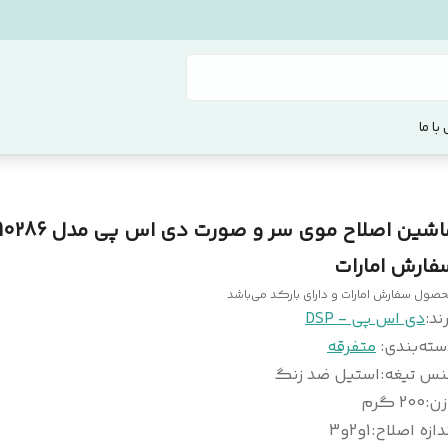
با ما
ماشین اصلاح موی سر و صورت دی اس پی مدل 
فارش امارات
صول سفارش امارات و دارای بارکد می‌باشد
ند:
دی اس پی - DSP
سته‌بندی
:
متفرقه
نس تیغه
:
استیل ضد زنگ
زن
:
200 گرم
دازه اصلاح
:
1و2و3