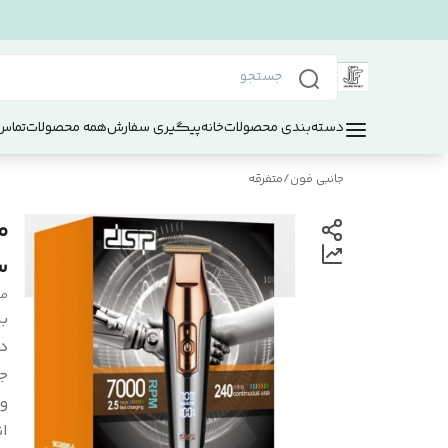
دسته‌بندی محصولات
خانه
پیگیری سفارش
همه محصولات
تماس 
جانبی فون
/
متفرقه
س
مح
بر
د
ج
و
ان