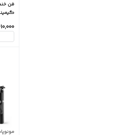
فن خنک
گیمینگ 
610,000