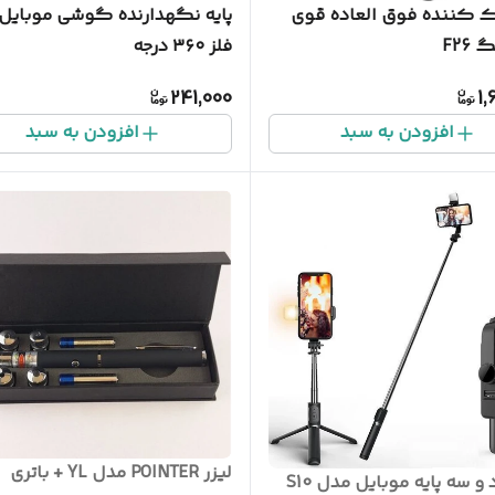
 کننده فوق العاده قوی
پایه نگهدارنده گوشی موبایل 
F26
فلز ۳۶۰ درجه
241,000
1,
افزودن به سبد
افزودن به سبد
لیزر POINTER مدل YL + باتری
مونوپاد و سه پایه موبایل مدل S10