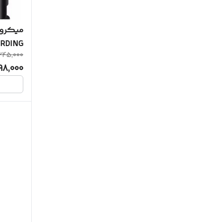
S6
میکروفن
RDING
SL31
345,000
98,000
Vankyo وانکیو
Yesido - یسیدو
YL
ارلدوم Earldom
سامسونگ
مارکن
متفرقه