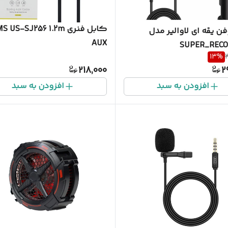
کابل فنری US-SJ256 1.2m
 یقه ای لاوالیر مدل
AUX
SUPER_RECO
13
%
218,000
2
افزودن به سبد
افزودن به سبد