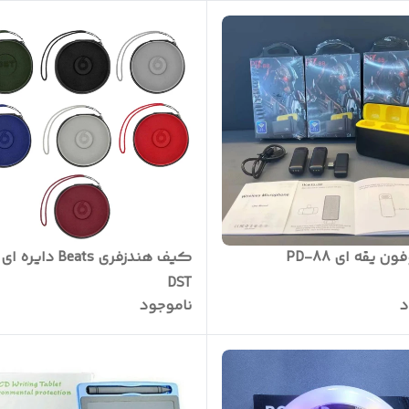
 یقه ای PD-88
کیف هندزفری Beats دایره 
DST
د
ناموجود