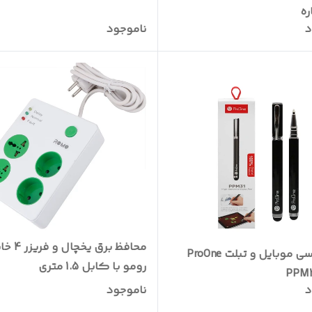
ره
د
ناموجود
محافظ برق یخچال و ف
قلم لمسی موبایل و تبلت ProOne
رومو با کابل 1.5 متری
د
ناموجود