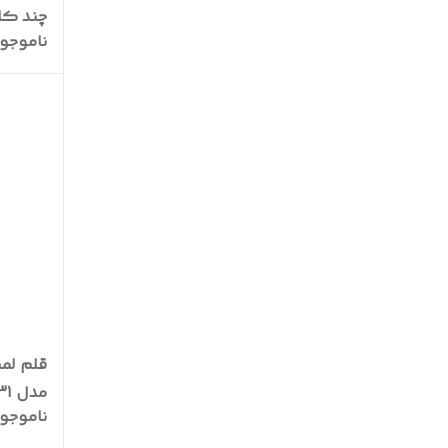
چند کا
ناموجو
مدل PPM31
ناموجو