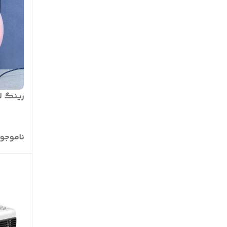
رینگ لایت B 3D-26
ناموجو