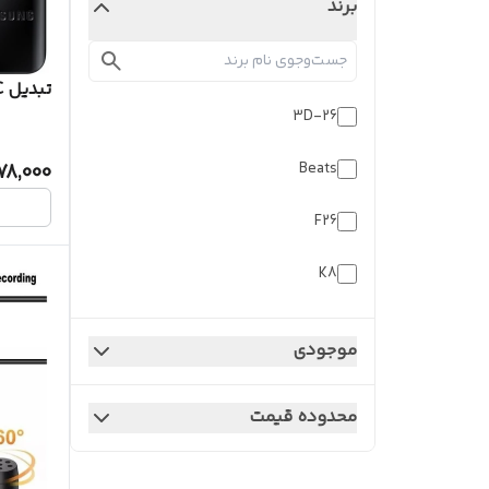
برند
تبدیل Samsung OTG Type-C
3D-26
Beats
78,000
F26
K8
Kin
موجودی
PD-88
محدوده قیمت
ProOne
S10