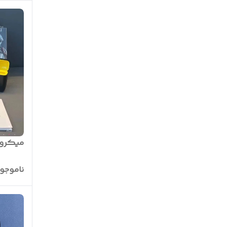
میکروفون
ناموجو