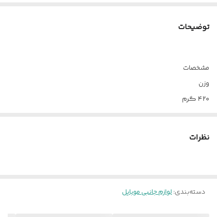
توضیحات
مشخصات
وزن
۴۲۰ گرم
امکانات
پایه میخ دار
نظرات
جنس
آلومینیوم
گستره بیشینه تحمل وزن
از ۳ تا ۴ کیلوگرم
دسته‌بندی
:
لوازم جانبی موبایل
بیشینه تحمل وزن