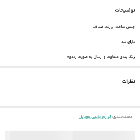
توضیحات
جنس ساخت: برزنت ضد آب
دارای بند
رنگ بندی متفاوت و ارسال به صورت رندوم
دارای توری داخل کیف جهت نگه داری فلش و قطعات ریز
نظرات
داری درب زیپی
دسته‌بندی
:
لوازم جانبی موبایل