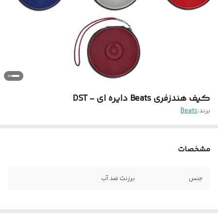
کیف هندزفری Beats دایره ای - DST
برند:
Beats
مشخصات
جنس
برزنت ضد آب