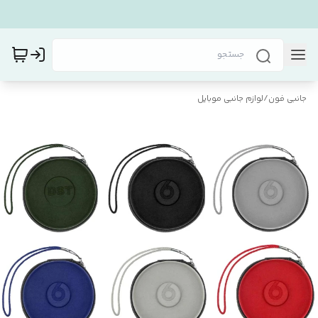
جانبی فون
/
لوازم جانبی موبایل