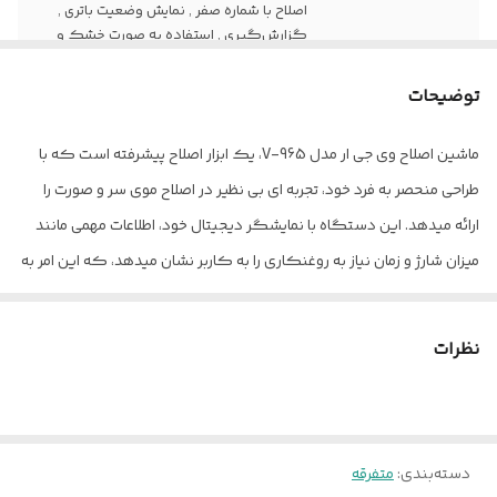
اصلاح با شماره صفر , نمایش وضعیت باتری ,
گزارش‌گیری , استفاده به صورت خشک و
مرطوب
توضیحات
منبع انرژی
باتری قابل شارژ
ماشین اصلاح وی جی ار مدل V-965، یک ابزار اصلاح پیشرفته است که با
جنس تیغه
استیل ضد زنگ , استیل پیشرفته
طراحی منحصر به فرد خود، تجربه ای بی نظیر در اصلاح موی سر و صورت را
مدت زمان شارژ
80 دقیقه
ارائه میدهد. این دستگاه با نمایشگر دیجیتال خود، اطلاعات مهمی مانند
میزان شارژ و زمان نیاز به روغنکاری را به کاربر نشان میدهد، که این امر به
کشور مبدا برند
چین
طول عمر دستگاه کمک میکند. مدل V-965 با قابلیت دو سرعته بودن،
وزن
325 گرم
امکان انتخاب سرعت اصلاح را به کاربر میدهد، این ویژگی برای اصلاح های
نظرات
دقیق و یا سریع مفید است. همچنین امکان استفاده همزمان با برق و شارژ
مدت زمان استفاده
120 دقیقه
پس از شارژ
را هم دارد که بدون نگرانی به اصلاح موی سر و صورت خود ادامه دهید. به
همراه 4 شانه اصلاح با اندازه های 1.5 ، 3 و 4.5 و 6 ، کاربر میتواند طول
سایر مشخصات
امکان استفاده با کابل USB
دسته‌بندی
:
متفرقه
موهای خود را به دلخواه تنظیم کند و استایل های مختلفی را امتحان کند.