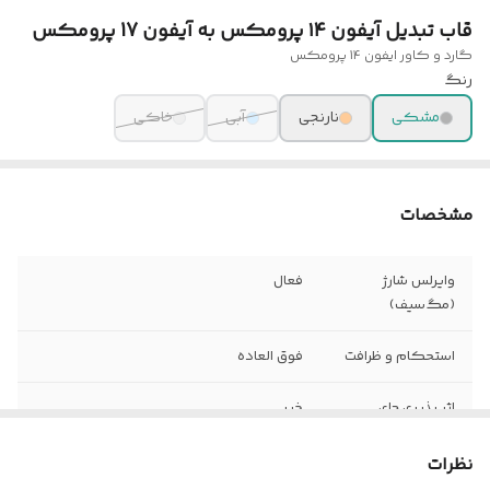
قاب تبدیل آیفون ۱۴ پرومکس به آیفون 17 پرومکس
گارد و کاور ایفون 14 پرومکس
رنگ
مشکی
نارنجی
آبی
خاکی
مشخصات
وایرلس شارژ
فعال
(مگ‌سیف)
استحکام و ظرافت
فوق العاده
اثر پذیری جای
خیر
انگشت
نظرات