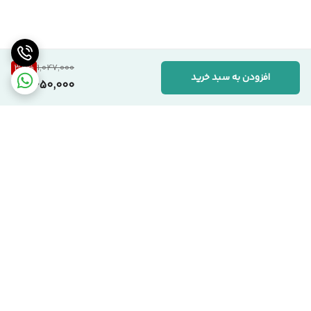
37
%
1,047,000
افزودن به سبد خرید
650,000
برگشت به بالا