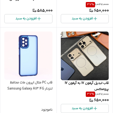
37
%
1,047,000
585,000
650,000
افزودن به سبد
افزودن به سبد
قاب PC متال ایرون مات محافظ
قاب تبدیل آیفون 17 به آیفون 17
لنزدار Samsung Galaxy A13 4G
پرومکس
37
%
1,047,000
650,000
افزودن به سبد
ناموجود