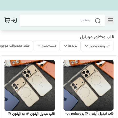
قاب و‌کاور موبایل
پربازدیدترین
برندها
دسته‌بندی
فقط محصولات موجود
قاب تبدیل آیفون ۱۶ پرومکس به
قاب تبدیل آیفون 13 به آیفون 17