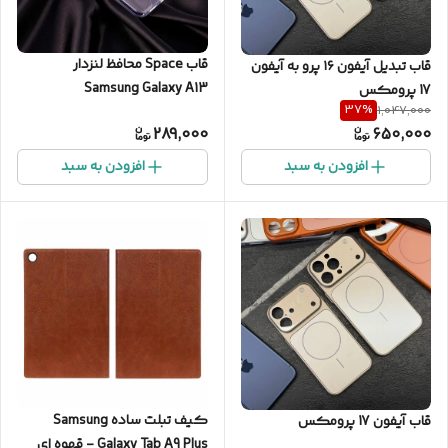
قاب Space محافظ لنزدار
قاب تبدیل آیفون ۱۶ پرو به آیفون
Samsung Galaxy A13
17 پرومکس
37
%
1,047,000
289,000
650,000
افزودن به سبد
افزودن به سبد
کیف تبلت ساده Samsung
قاب آیفون 17 پرومکس
Galaxy Tab A9 Plus - قهوه ای