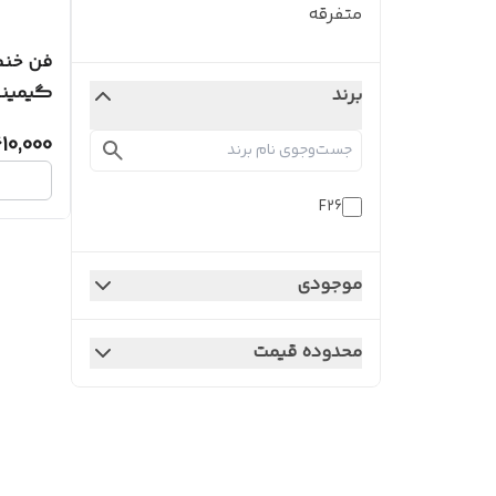
متفرقه
فن خنک
گیمینگ 
برند
610,000
F26
موجودی
محدوده قیمت