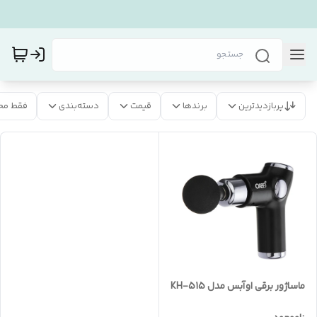
پربازدیدترین
برندها
قیمت
دسته‌بندی
فقط مح
ماساژور برقی اوآبس مدل KH-515