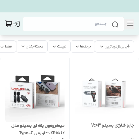
پربازدیدترین
برندها
قیمت
دسته‌بندی
فقط مح
جارو شارژی یسیدو Vc03
میکروفون یقه ای یسیدو مدل
KR15 (2 کاربره , Type-C ,