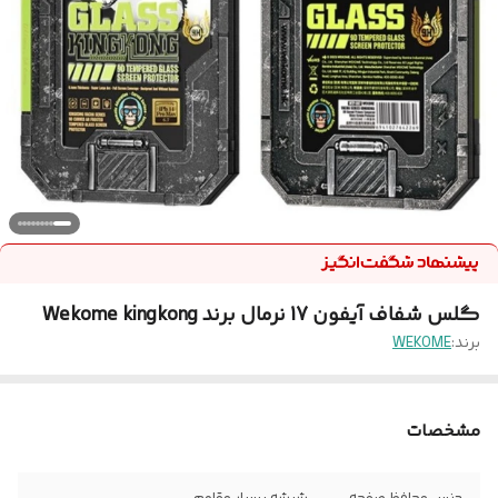
گلس شفاف آیفون 17 نرمال برند Wekome kingkong
برند:
WEKOME
مشخصات
جنس محافظ صفحه
شیشه بسیار مقاوم