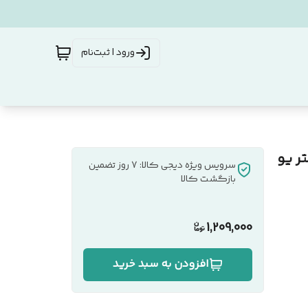
ورود | ثبت‌نام
U کی اف سنیور مدل S13_C طول 1.2 متر یو
سرویس ویژه دیجی کالا: 7 روز تضمین
بازگشت کالا
1,209,000
افزودن به سبد خرید