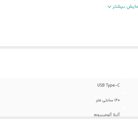
ع کابل شارژ و مبدل
:
کابل شارژ
مایش بیشتر
USB Type-C
۱۲۰ سانتی متر
آلیاژ آلومینیوم
رابط USB Type-C