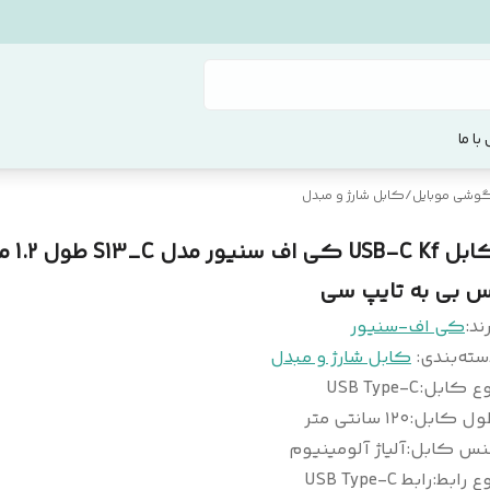
با ما
 گوشی موبایل
/
کابل شارژ و مبدل
کابل SB-C Kf
س بی به تایپ سی
ند:
کی اف-سنیور
سته‌بندی
:
کابل شارژ و مبدل
وع کابل
:
USB Type-C
ول کابل
:
۱۲۰ سانتی متر
نس کابل
:
آلیاژ آلومینیوم
ع رابط
:
رابط USB Type-C