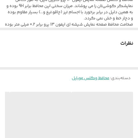
محافظ و گلس صفحه نمایش ایفون 13 پرو گرین لاین، به طور کامل
نمایشگر گوشی‌تان را می پوشاند. میزان سختی این محافظ برابر 9H بوده و
به همین دلیل در برابر برخورد با اجسام تیز (چاقو،تیغ و…) بسیار مقاوم بوده
و دچار خط و خش نمی گردد.
ضخامت محافظ صفحه نمایش شیشه ای ایفون 13 پرو برابر 0.2 میلی متر بوده
و دارای وضوح و حساسیت بالا بوده و کاهشی را در حساسیت لمس و
کیفیت نمایشگر پس از نصب احساس نخواهید کرد. قابلیت نصب آسان و
نظرات
بدون حباب نیز از نقاط مثبت این محافظ می باشد چراکه کافیست تنها
محافظ شیشه ای را منطبق بر نمایشگر قرار داده و آن را نصب کنید. این
گلس تمام صفحه گوشی آیفون13 پرو را پوشش می دهد و کاملا منطبق
با نمایشگر می باشد
دسته‌بندی
:
محافظ و‌گلس موبایل