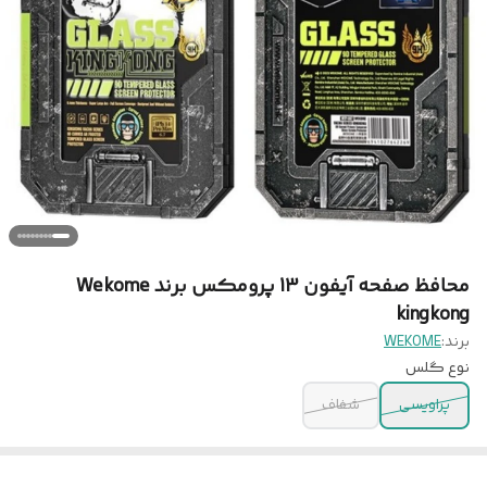
محافظ صفحه آیفون 13 پرومکس برند Wekome
kingkong
برند:
WEKOME
نوع گلس
پراویسی
شفاف