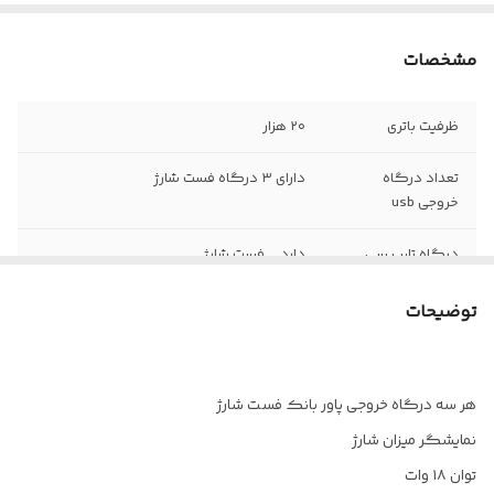
مشخصات
ظرفیت باتری
۲۰ هزار
تعداد درگاه
دارای ۳ درگاه فست شارژ
خروجی usb
درگاه تایپ سی
دارد _ فست شارژ
درگاه جهت شارژ
دو درگاه تایپ سی و میکرو
توضیحات
پاور بانک
هر سه درگاه خروجی پاور بانک فست شارژ
نمایشگر میزان شارژ
توان ۱۸ وات