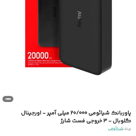
پاوربانک شیائومی 20/000 میلی آمپر - اورجینال
گلوبال - 3 خروجی فست شارژ
برند:
شیائومی