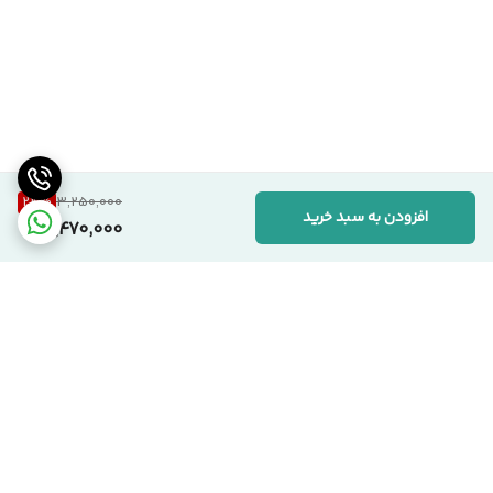
24
%
3,250,000
افزودن به سبد خرید
2,470,000
برگشت به بالا