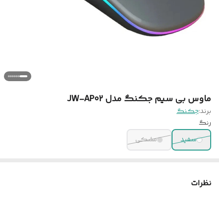
ماوس بی سیم جکنگ مدل JW-AP02
برند:
جکنگ
رنگ
سفید
مشکی
نظرات