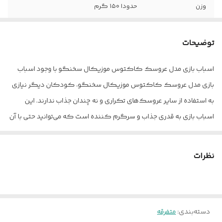
وزن
حدودا ۱۵۰ گرم
ژانر بازی
وسایل موزیکال
توضیحات
منبع انرژی
شارژی / USB
اسباب بازی مدل عروسک کاکتوس موزیکال سخنگو با وجود اسباب
سایر توضیحات
قابلیت ضبط صدا و تکرار آن را نیز دارد.
بازی مدل عروسک کاکتوس موزیکال سخنگو، کودکان دیگر نیازی
اقلام همراه
یک کابل شارژ مخصوص دارد
به استفاده از سایر عروسک‌های تکراری و نه چندان جذاب ندارند. این
اسباب بازی به قدری جذاب و سرگرم کننده است که می‌توانید حتی با آن
مناسب رده سنی
کودک
کودک را غافلگیر کنید. اسباب بازی کاکتوس موزیکال سخنگو تا
حدودی هوشمند است و توانایی‌هایی از جمله تقلید صدا هم دارد.
نظرات
کاکتوس سخنگو دیجی کالا برای بازی کردن و سرگرم شدن
کودکان اسباب بازی و عروسک‌های متفاوتی وجود دارد. اسباب بازی مدل
عروسک کاکتوس موزیکال سخنگو هم یک عروسک بسیار زیبا و
دسته‌بندی
:
متفرقه
جذاب برای کودکان است.کاکتوس سخنگو می‌تواند یک هدیه بسیار