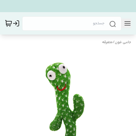
جانبی فون
/
متفرقه