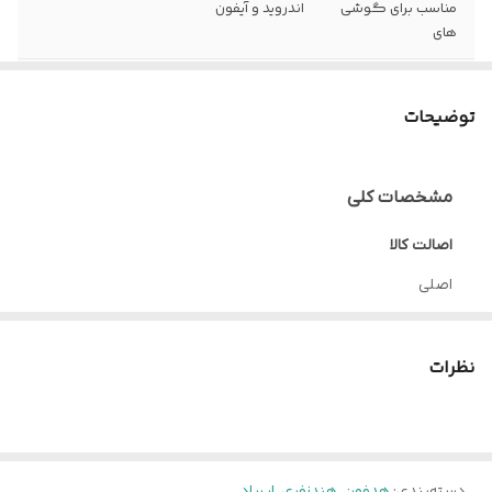
مناسب برای گوشی
اندروید و آیفون
های
میکروفون جهت
دارد
مکالمه
توضیحات
مشخصات کلی
اصالت کالا
اصلی
رنگ
نظرات
استخانی
قابلیت
پخش موسیقی و مکالمه