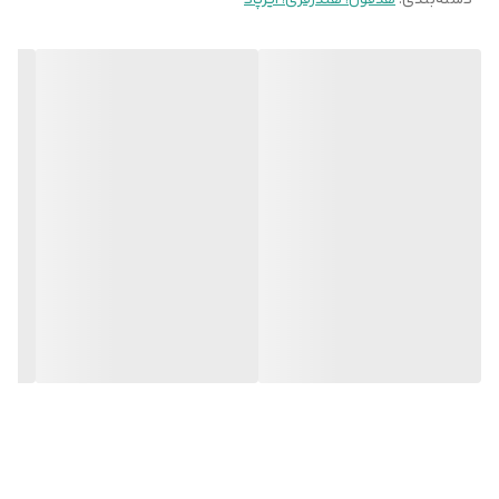
دسته‌بندی
:
هدفون، هندزفری، ایرپاد
نشانگر LED
نشانگر درصد باتری
نسخه بلوتوث
5.3
قابلیت نویزکنسلینگ
دارد
قابلیت اتصال
اندروید. ios
مناسب برای
روزمره. ورزش. بازی