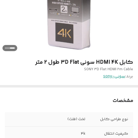
کابل HDMI 4K سونی 3D Flat طول 2 متر
SONY 3D Flat HDMI 2m Cable
برند:
سونی-sony
مشخصات
نوع طراحی کابل
تخت (فلت)
کیفیت انتقال
4k