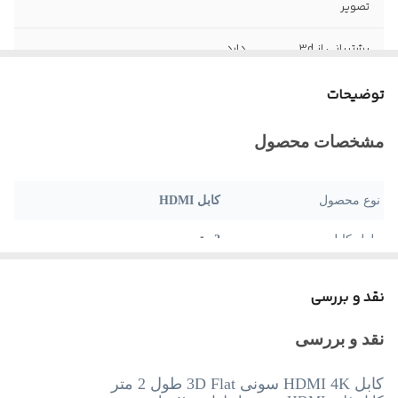
تصویر
پشتیبانی از 3d
دارد
طول کابل
۲ متر
توضیحات
مشخصات محصول
نوع محصول
کابل HDMI
طول کابل
2 متر
نوع سوکت
HDMI
نقد و بررسی
روکش کابل
TPE
نقد و بررسی
کانکتور
HDMI
کابل HDMI 4K سونی 3D Flat طول 2 متر
جنس کانکتور
آلیاژ آلومینیوم