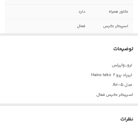
کاور همراه
دارد
اسپیکر کیس
فعال
شارژ دهی مدام
۲۵ ساعت
توضیحات
ترو_وایرلس
ایرپاد پرو 2 Haino teko
مدل Air-5
اسپیکر کیس فعال
بنددار
دارای کاور همراه
نظرات
نگهداری تا 25 ساعت
ارگونومی بسیار راحت