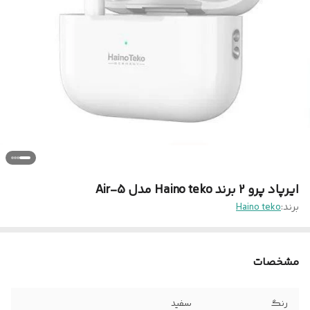
ایرپاد پرو 2 برند Haino teko مدل Air-5
برند:
Haino teko
مشخصات
رنگ
سفید