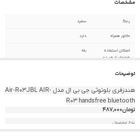
مشخصات
رنگ
سفید
کاور همراه
دارد
امکان استفاده
بله
همزمان از هر دو
ایرپاد
توضیحات
هندزفری بلوتوثی جی بی ال مدل Air-R03JBL AIR-
R03 handsfree bluetooth
تومان
487,000
نوع محصول
ایرپاد بلوتوثی