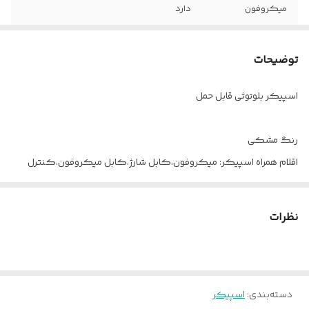
میکروفون
دارد
قابلیت پشتیبانی از
بله
فلش و کارت
توضیحات
حافظه
اسپیکر بلوتوثی قابل حمل
میزان شارژ دهی
۲ الی ۳ ساعت پخش مدام
رنگ مشکی
اقلام همراه اسپیکر: میکروفون،کابل شارژ،کابل میکروفون،کنترل
زمان مورد نیاز برای شارژ:5-8ساعت
میزان شارژ دهی در حالت پخش:2-3ساعت
نظرات
دسته‌بندی
:
اسپیکر