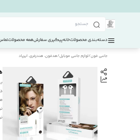
دسته‌بندی محصولات
خانه
پیگیری سفارش
همه محصولات
تماس 
جانبی فون
/
لوازم جانبی موبایل
/
هدفون، هندزفری، ایرپاد
هن
بر
د
م
ن
نو