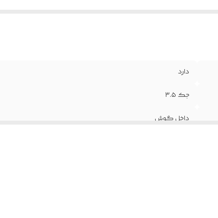
دارد
جک ۳.۵
داخل گوش