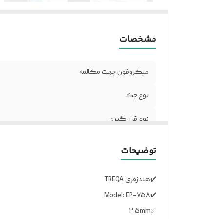
مشخصات
میکروفون جهت مکالمه
نوع جک
نوع قرار گیری
توضیحات
✔️هندزفری TREQA
✔️Model: EP-758
✅3.5mm