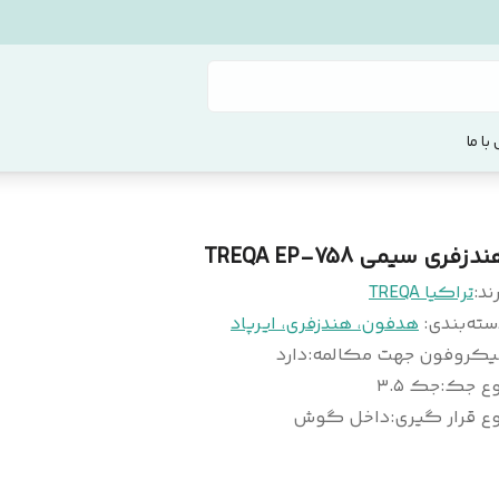
با ما
دزفری سیمی TREQA EP-758
ند:
تراکیا TREQA
سته‌بندی
:
هدفون، هندزفری، ایرپاد
یکروفون جهت مکالمه
:
دارد
وع جک
:
جک ۳.۵
ع قرار گیری
:
داخل گوش