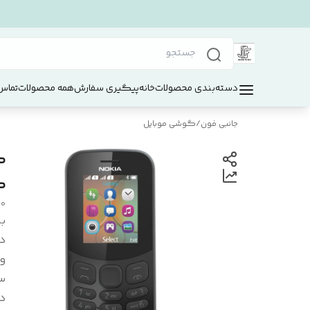
دسته‌بندی محصولات
خانه
پیگیری سفارش
همه محصولات
تماس 
جانبی فون
/
گوشی موبایل
ک
30
بر
د
و
سا
د