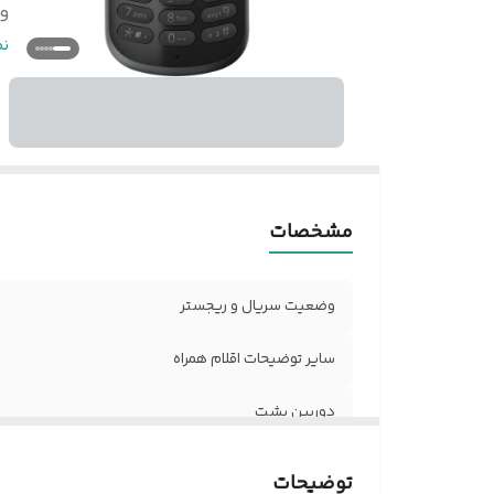
و
گ
ن
ر
و
مشخصات
وضعیت سریال و ریجستر
سایر توضیحات اقلام همراه
دوربین پشت
وضعیت کالا
توضیحات