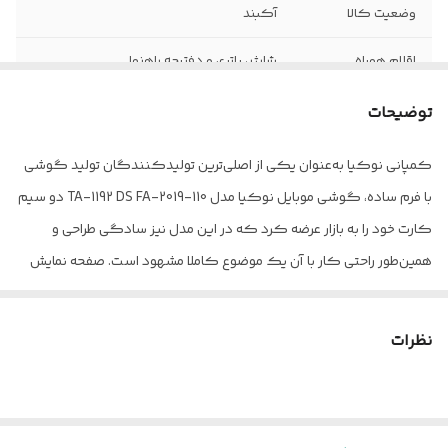
وضعیت کالا
آکبند
اقلام همراه
شارژر، باتری و دفترچه راهنما
قابلیت نصب مموری
دارد
توضیحات
کارت
کمپانی نوکیا به‌عنوان یکی از اصلی‌ترین تولیدکنندگان تولید گوشی
تعدادی سیم کارت
۲ عدد
با فرم ساده، گوشی موبایل نوکیا مدل 110-2019-TA-1192 DS FA دو سیم‌
گارانتی
ندارد
کارت خود را به بازار عرضه کرد که در این مدل نیز سادگی طراحی و
همین‌طور راحتی کار با آن یک موضوع کاملا مشهود است. صفحه نمایش
رنگ
مشکی
1.77 اینچی با دقت تصویر 120×160 پیکسل و از نوع رنگی خازنی TFT برای
این گوشی کلاسیک نوستالژی مناسب به نظر می‌رسد. مسلما از یک
نظرات
گوشی ساده با این قیمت نمی‌توان انتظار وجود یک دوربین بسیار با
کیفیت را داشت، لذا دوربین موجود بر روی این مدل از نوع QVGA است.
این مدل به یک باتری لیتیوم یونی با قابلیت جدا شدن مجهز است. ظرفیت