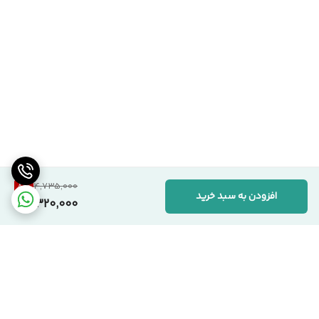
8
%
4,735,000
افزودن به سبد خرید
4,320,000