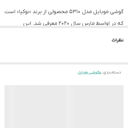
تعداد سیم
دو عدد
گوشی موبایل مدل 5310 محصولی از برند «نوکیا» است
کارت
که در اواسط مارس سال 2020 معرفی شد. این
ویژگی‌های
صفحه‌کلید با زبان فارسی
محصول از طراحی کلاسیک بهره می‌برد و برای کاربرانی
نظرات
کلیدی
طراحی و تولید شده است که انتظار زیادی از
گوشی‌های موبایل خود ندارند. مطمئناً کاربران
گوشی‌های ساده و ارزان‌قیمتی چون نوکیا 5310،
دسته‌بندی
:
گوشی موبایل
تقاضای زیاد و دور از ذهنی از گوشی خود ندارند؛ زیرا
اصلی‌ترین توقع این افراد از تلفن همراهشان، برقراری
تماس و فرستادن پیامک به بهترین شکل ممکن است.
نوکیا در طراحی 5310، صفحه‌کلیدی قرار داده است که