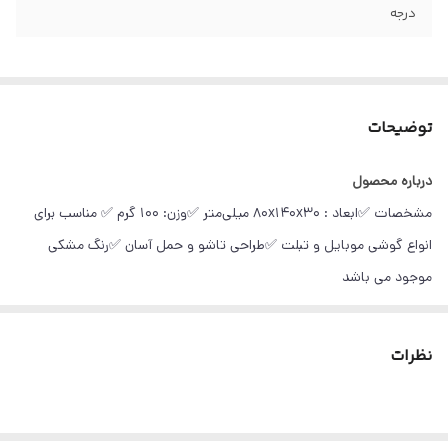
درجه
توضیحات
درباره محصول
مشخصات ✅️ابعاد : ۸۰x۱۴۰x۳۰ میلی‌متر ✅️وزن: 100 گرم ✅️ مناسب برای
انواع گوشی موبایل و تبلت ✅️طراحی تاشو و حمل آسان ✅️رنگ مشکی
موجود می باشد
نظرات