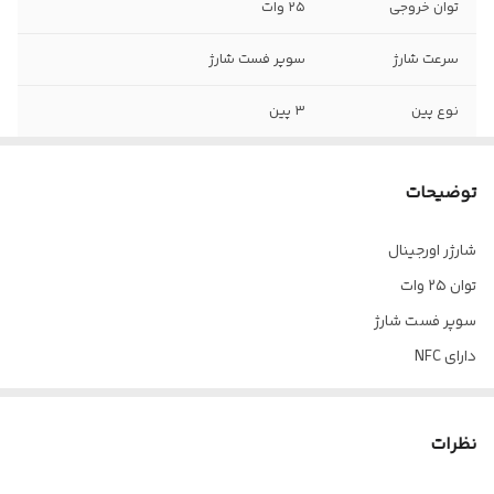
توان خروجی
۲۵ وات
سرعت شارژ
سوپر فست شارژ
نوع پین
۳ پین
توضیحات
شارژر اورجینال
توان ۲۵ وات
سوپر فست شارژ
دارای NFC
برد سولام مشکی
سه پین
نظرات