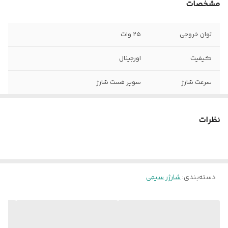
مشخصات
توان خروجی
۲۵ وات
کیفیت
اورجینال
سرعت شارژ
سوپر فست شارژ
نوع پین
۳ پین
نظرات
دسته‌بندی
:
شارژر سیمی