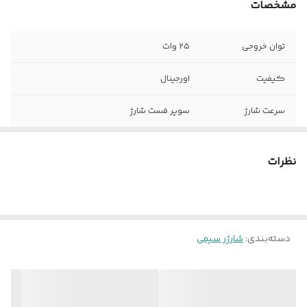
مشخصات
توان خروجی
۲۵ وات
کیفیت
اورجینال
سرعت شارژ
سوپر فست شارژ
نوع پین
۳ پین
نظرات
دسته‌بندی
:
شارژر سیمی