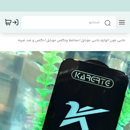
جانبی فون
/
لوازم جانبی موبایل
/
محافظ و‌گلس موبایل
/
گلس و ضد ضربه