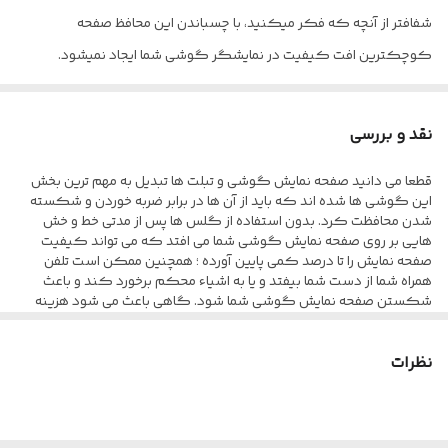
شفافتر از آنچه که فکر میکنید، با چسباندن این محافظ صفحه
کوچکترین افت کیفیت در نمایشگر گوشی شما ایجاد نمیشود.
نقد و بررسی
قطعا می دانید صفحه نمایش گوشی و تبلت ها تبدیل به مهم ترین بخش
این گوشی ها شده اند که باید از آن ها در برابر ضربه خوردن و شکسته
شدن محافظت کرد. بدون استفاده از گلس ها پس از مدتی خط و خش
هایی بر روی صفحه نمایش گوشی شما می افتد که می تواند کیفیت
صفحه نمایش را تا درصد کمی پایین آورده ؛ همچنین ممکن است تلفن
همراه شما از دست شما بیفتد و یا به اشیاء محکم برخورد کند و باعث
شکستن صفحه نمایش گوشی شما شود. گاهی باعث می شود هزینه
های بسیار زیادی برای تعویض صفحه نمایش پرداخت کنید تا بلکه بتوانید
ظاهر آن را مانند روز اول کنید. محافظ صفحه نمایش anti-estatic Esd به
نظرات
طور کامل صفحه نمایش گوشی شما را می پوشاند و در برابر آسیب ها
محافظت می کند و به سبب کیفیتی که دارد از مقاومت مطلوبی در برابر
خط و خش ، ضربه و... برخوردار است. این گلس تمام چسب به صورت شیشه
ای طراحی شده که کمترین تاثیر منفی بر روی کیفیت صفحه نمایش شما
نگذارد و انگشت شما به سادگی بر روی صفحه نمایش حرکت کند. این