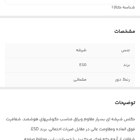
شناسه کالا
1
مشخصات
جنس
شیشه
برند
ESD
رنگ دور
مشکی
مدل
Anti-static
توضیحات
کیفیت صفحه
بسیار شفاف و روشن
گلس شیشه ای بسیار مقاوم وبراق مناسب گوشیهای هوشمند، شفافیت
سایز
فول صفحه
فوق العاده ومقاومت عالی در مقابل ضربات احتمالی، برند ESD،
شفافتر از آنچه که فکر میکنید، با چسباندن این محافظ صفحه