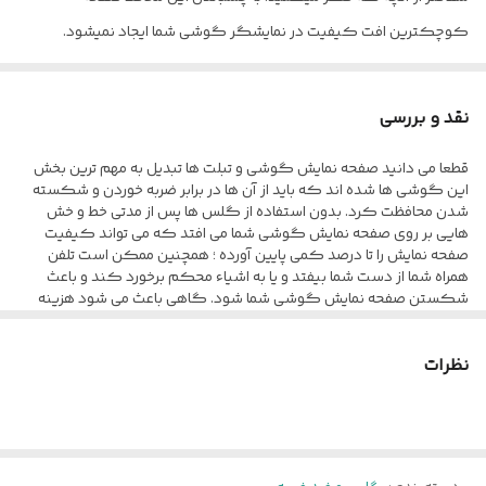
کوچکترین افت کیفیت در نمایشگر گوشی شما ایجاد نمیشود.
نقد و بررسی
قطعا می دانید صفحه نمایش گوشی و تبلت ها تبدیل به مهم ترین بخش
این گوشی ها شده اند که باید از آن ها در برابر ضربه خوردن و شکسته
شدن محافظت کرد. بدون استفاده از گلس ها پس از مدتی خط و خش
هایی بر روی صفحه نمایش گوشی شما می افتد که می تواند کیفیت
صفحه نمایش را تا درصد کمی پایین آورده ؛ همچنین ممکن است تلفن
همراه شما از دست شما بیفتد و یا به اشیاء محکم برخورد کند و باعث
شکستن صفحه نمایش گوشی شما شود. گاهی باعث می شود هزینه
های بسیار زیادی برای تعویض صفحه نمایش پرداخت کنید تا بلکه بتوانید
ظاهر آن را مانند روز اول کنید. محافظ صفحه نمایش anti-estatic Esd به
نظرات
طور کامل صفحه نمایش گوشی شما را می پوشاند و در برابر آسیب ها
محافظت می کند و به سبب کیفیتی که دارد از مقاومت مطلوبی در برابر
خط و خش ، ضربه و... برخوردار است. این گلس تمام چسب به صورت شیشه
ای طراحی شده که کمترین تاثیر منفی بر روی کیفیت صفحه نمایش شما
نگذارد و انگشت شما به سادگی بر روی صفحه نمایش حرکت کند. این
گلس به صورت فول چسب می باشد و تمام نقاط آن به چسب آغشته شده ،