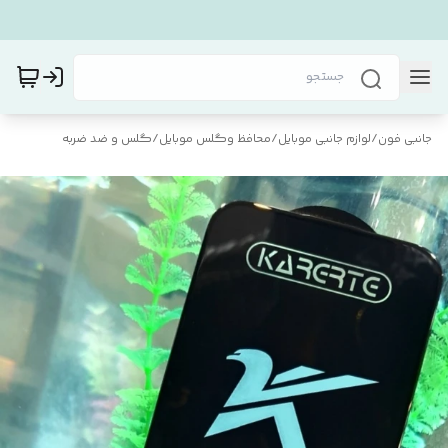
جانبی فون
/
لوازم جانبی موبایل
/
محافظ و‌گلس موبایل
/
گلس و ضد ضربه