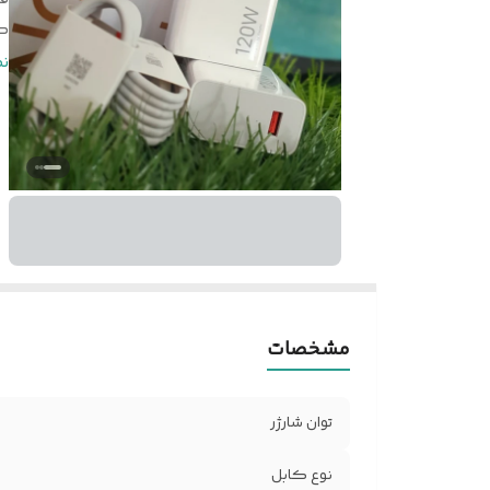
ک
وز
ن
مشخصات
توان شارژر
نوع کابل