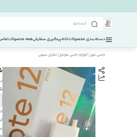
دسته‌بندی محصولات
خانه
پیگیری سفارش
همه محصولات
تماس 
جانبی فون
/
لوازم جانبی موبایل
/
شارژر سیمی
شار
بر
شا
د
تو
ن
ق