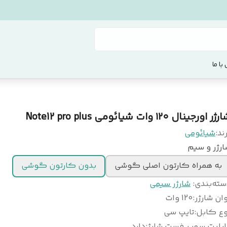
با ما
ژر اورجینال ۱۲۰ وات شیائومی Note12 pro plus
ند:
شیائومی
رژر و سیم
به همراه کارتون اصلی گوشی
بدون کارتون گوشی
سته‌بندی
:
شارژر سیمی
ان شارژر
:
120 وات
وع کابل
:
تایپ سی
ابلیت سوپر فست شارژ
:
دارد