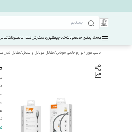
دسته‌بندی محصولات
خانه
پیگیری سفارش
همه محصولات
تماس 
جانبی فون
/
لوازم جانبی موبایل
/
کابل موبایل و تبدیل
/
کابل شارژ می
کا
بر
د
س
س
ط
ت
ک
ن