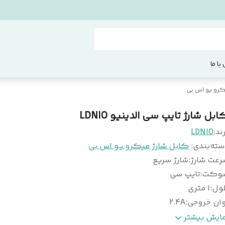
با ما
کرو یو اس بی
بل شارژ تایپ سی الدینیو LDNIO
ند:
LDNIO
سته‌بندی
:
کابل شارژ میکرو یو اس بی
رعت شارژ
:
شارژ سریع
وکت
:
تایپ سی
ول
:
۱ متری
وان خروجی
:
2.4A
یفیت
:
فوق العاده
مایش بیشتر