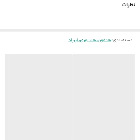
بیس خفن
نظرات
جزئیات و وضوح صدای ناب
به جرئت یکی از بهترین و بالاترین کیفیت را در بین ایرپادها جهت استفاده
موسیقی
دسته‌بندی
:
هدفون، هندزفری، ایرپاد