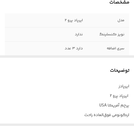
مشخصات
مدل
ایرپاد پرو ۲
نویز کنسلینگ
ندارد
سری اضافه
دارد ۳ عدد
میکروفون جهت
دارد
مکالمه
توضیحات
درگاه شارژ ایرپاد
لایتینگ
ایرپادز
ایرپاد پرو 2
رنگ
سفید
پرچم آمریکا USA
ارگونومی فوق‌العاده راحت
نگهداری شارژ تا 28h ساعت کاری