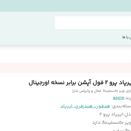
با ما
اد پرو ۲ فول آپشن برابر نسخه اورجینال
رای نویز کنسلینگ فعال و وایرلس شارژ
ند:
apple
سته‌بندی
:
هدفون، هندزفری، ایرپاد
دل
:
ایرپاد پرو ۲
ویز کنسلینگ
:
دارد
نگ
:
سفید