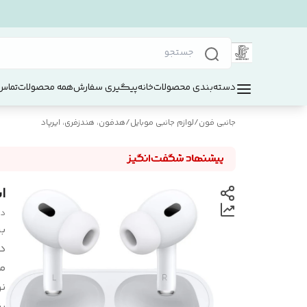
دسته‌بندی محصولات
خانه
پیگیری سفارش
همه محصولات
تماس 
جانبی فون
/
لوازم جانبی موبایل
/
هدفون، هندزفری، ایرپاد
ایرپ
دا
بر
د
م
ن
ر