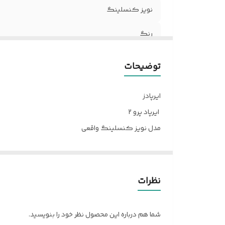
نویز کنسلینگ
رنگ
اسپیکر کیس
توضیحات
سری اضافه
ایرپادز
میکروفون جهت مکالمه
ایرپاد پرو 2
مدل نویز کنسلینگ واقعی
لیبل عرب
ارگونومی فوق‌العاده راحت
نگهداری شارژ تا 30h کاری
نظرات
اسپیکر کیس فعال (تست شده )
کیفیت مکالمه عالی (تست شده👌)
شما هم درباره این محصول نظر خود را بنویسید.
بیس خفن