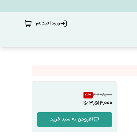
ورود | ثبت‌نام
5
%
3,738,000
3,514,000
افزودن به سبد خرید