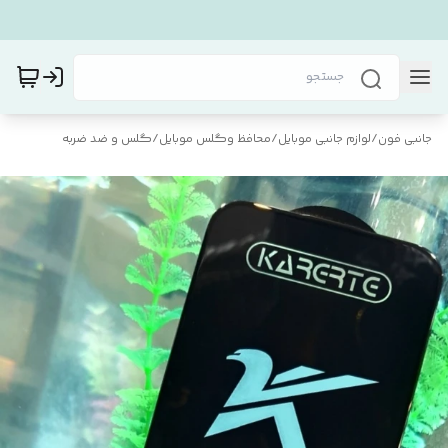
جانبی فون
/
لوازم جانبی موبایل
/
محافظ و‌گلس موبایل
/
گلس و ضد ضربه