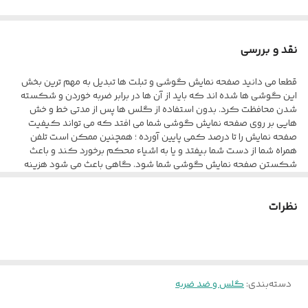
نقد و بررسی
قطعا می دانید صفحه نمایش گوشی و تبلت ها تبدیل به مهم ترین بخش
این گوشی ها شده اند که باید از آن ها در برابر ضربه خوردن و شکسته
شدن محافظت کرد. بدون استفاده از گلس ها پس از مدتی خط و خش
هایی بر روی صفحه نمایش گوشی شما می افتد که می تواند کیفیت
صفحه نمایش را تا درصد کمی پایین آورده ؛ همچنین ممکن است تلفن
همراه شما از دست شما بیفتد و یا به اشیاء محکم برخورد کند و باعث
شکستن صفحه نمایش گوشی شما شود. گاهی باعث می شود هزینه
های بسیار زیادی برای تعویض صفحه نمایش پرداخت کنید تا بلکه بتوانید
ظاهر آن را مانند روز اول کنید. محافظ صفحه نمایش anti-estatic Esd به
نظرات
طور کامل صفحه نمایش گوشی شما را می پوشاند و در برابر آسیب ها
محافظت می کند و به سبب کیفیتی که دارد از مقاومت مطلوبی در برابر
خط و خش ، ضربه و... برخوردار است. این گلس تمام چسب به صورت شیشه
ای طراحی شده که کمترین تاثیر منفی بر روی کیفیت صفحه نمایش شما
نگذارد و انگشت شما به سادگی بر روی صفحه نمایش حرکت کند. این
گلس به صورت فول چسب می باشد و تمام نقاط آن به چسب آغشته شده ،
دسته‌بندی
:
گلس و ضد ضربه
به همین خاطر به خوبی روی صفحه نمایش شما قرار می گیرد و آن را می
پوشاند ، بنابراین اگر هنگام چسباندن گلس با دقت کافی این کار را