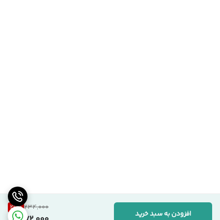
26
%
234,000
افزودن به سبد خرید
172,000