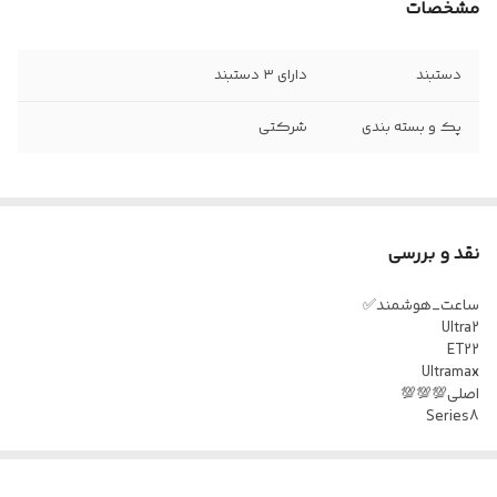
مشخصات
دستبند
دارای ۳ دستبند
پک و بسته بندی
شرکتی
نقد و بررسی
ساعت‌_هوشمند✅
Ultra2
ET22
Ultramax
اصلی💯💯💯
Series8
49mm
داراي3دستبندمتفاوت