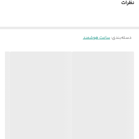
نظرات
پلمپ شركتي📦
وايرلس⚡️
پيچ دار
دسته‌بندی
:
ساعت هوشمند
تمام‌صفحه
داراي‌امكانات‌مختلف
نگهداري‌شارژبالا🔺
کیفیت‌بسیار‌عالی👌👌👌
مناسب آقایان و بانوان می باشد.