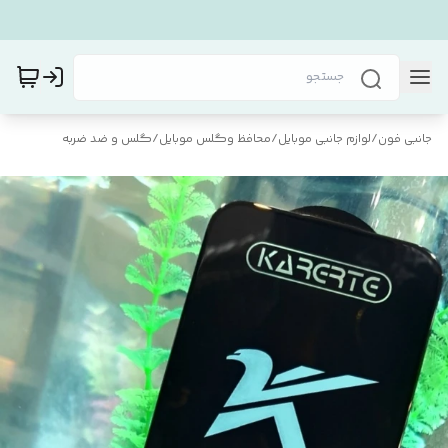
جانبی فون
/
لوازم جانبی موبایل
/
محافظ و‌گلس موبایل
/
گلس و ضد ضربه