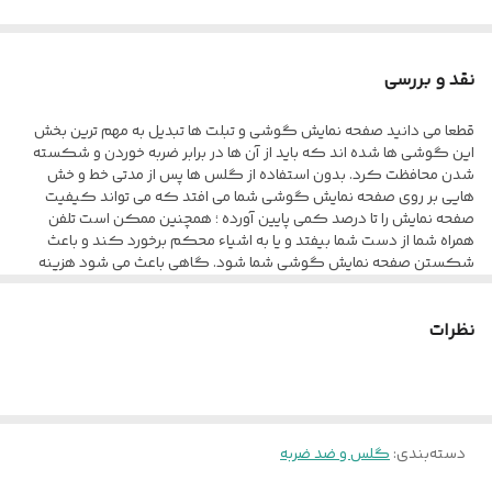
نقد و بررسی
قطعا می دانید صفحه نمایش گوشی و تبلت ها تبدیل به مهم ترین بخش
این گوشی ها شده اند که باید از آن ها در برابر ضربه خوردن و شکسته
شدن محافظت کرد. بدون استفاده از گلس ها پس از مدتی خط و خش
هایی بر روی صفحه نمایش گوشی شما می افتد که می تواند کیفیت
صفحه نمایش را تا درصد کمی پایین آورده ؛ همچنین ممکن است تلفن
همراه شما از دست شما بیفتد و یا به اشیاء محکم برخورد کند و باعث
شکستن صفحه نمایش گوشی شما شود. گاهی باعث می شود هزینه
های بسیار زیادی برای تعویض صفحه نمایش پرداخت کنید تا بلکه بتوانید
ظاهر آن را مانند روز اول کنید. محافظ صفحه نمایش anti-estatic Esd به
نظرات
طور کامل صفحه نمایش گوشی شما را می پوشاند و در برابر آسیب ها
محافظت می کند و به سبب کیفیتی که دارد از مقاومت مطلوبی در برابر
خط و خش ، ضربه و... برخوردار است. این گلس تمام چسب به صورت شیشه
ای طراحی شده که کمترین تاثیر منفی بر روی کیفیت صفحه نمایش شما
نگذارد و انگشت شما به سادگی بر روی صفحه نمایش حرکت کند. این
گلس به صورت فول چسب می باشد و تمام نقاط آن به چسب آغشته شده ،
دسته‌بندی
:
گلس و ضد ضربه
به همین خاطر به خوبی روی صفحه نمایش شما قرار می گیرد و آن را می
پوشاند ، بنابراین اگر هنگام چسباندن گلس با دقت کافی این کار را