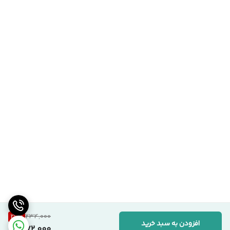
26
%
234,000
افزودن به سبد خرید
172,000