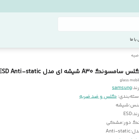
با ما
ربه
 سامسونگ A30 شیشه ای مدل ESD Anti-static
glass mobi
ند:
samsung
سته‌بندی
:
گلس و ضد ضربه
نس
:
شیشه
ند
:
ESD
نگ دور
:
مشکی
دل
:
Anti-static