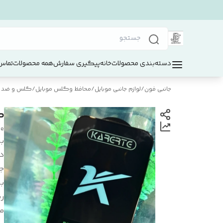
دسته‌بندی محصولات
خانه
پیگیری سفارش
همه محصولات
تماس 
جانبی فون
/
لوازم جانبی موبایل
/
محافظ و‌گلس موبایل
/
گلس و ضد ض
گلس
le
بر
د
ج
بر
ر
م