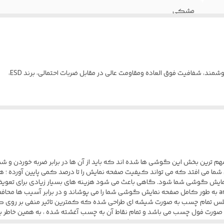
مشکی
Anti-static
بسیار شفاف و روشن
شفافیت فوق العاده ومقاومت عالی در مقابل ضربات احتمالی، برند ESD،
فول صفحه
هم ترین بخش این گوشی ها شده اند که باید از آن ها در برابر ضربه خوردن 
ا می افتد که می تواند کیفیت صفحه نمایش را تا درصد کمی پایین آورده ؛ ه
یش گوشی شما شود. گاهی باعث می شود هزینه های بسیار زیادی برای تعویض ص
مانند روز اول کنید. محافظ صفحه نمایش anti-estatic Esd به طور کامل صفحه نمایش گوشی شما را می پوشاند 
این گلس تمام چسب به صورت شیشه ای طراحی شده که کمترین تاثیر منفی بر رو
 فول چسب می باشد و تمام نقاط آن به چسب آغشته شده ، به همین خاطر به خ
 این کار را انجام دهید ، هیچگونه حبابی زیر محافظ صفحه نمایش شما ایجاد 