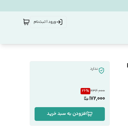
ورود | ثبت‌نام
ندارد
26
%
234,000
172,000
افزودن به سبد خرید