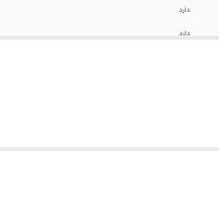
دارد
دارد
گیمینگ واستفاده های یر