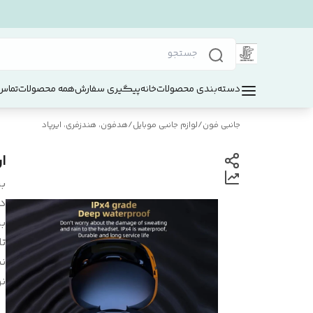
دسته‌بندی محصولات
خانه
پیگیری سفارش
همه محصولات
تماس 
جانبی فون
/
لوازم جانبی موبایل
/
هدفون، هندزفری، ایرپاد
ا
بر
د
بر
ت
نش
ن