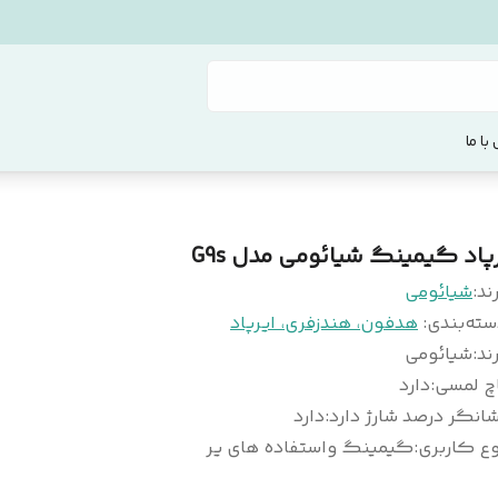
با ما
رپاد گیمینگ شیائومی مدل G9s
ند:
شیائومی
سته‌بندی
:
هدفون، هندزفری، ایرپاد
ند
:
شیائومی
اچ لمسی
:
دارد
انگر درصد شارژ دارد
:
دارد
وع کاربری
:
گیمینگ واستفاده های یر