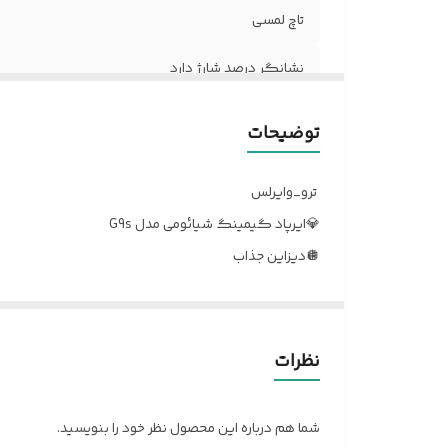
تاچ لمسی
نشانگر درصد شارژ دارد
نوع کاربری
توضیحات
ترو_وایرلس
💎ایرپاد گیمینگ شیائومی مدل G9s
🪩دیزاین جذاب
🦻🏼ارگونومی فوق‌العاده راحت
👍🏼 تاچ روان
🔊 کیفیت و حجم صدای ایده‌آل
نظرات
✔️ نشانگر درصد دقیق شارژ
شما هم درباره این محصول نظر خود را بنویسید.