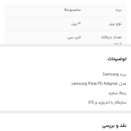
برند
سامسونگ
نوع پین
۳ پین
تعداد درگاه
تایپ سی
خروجی
توان خروجی
۴۵ وات
توضیحات
وزن تقریبی کالا
۱۰۰+ گرم
برند Samsung
مدل samsung 45w PD Adapter
رنگ سفید
سازگار با اندروید و iOS
طراحی ارگونومیک
مدت زمان استفاده نامحدود
نقد و بررسی
تعداد درگاه خروجی یک عدد