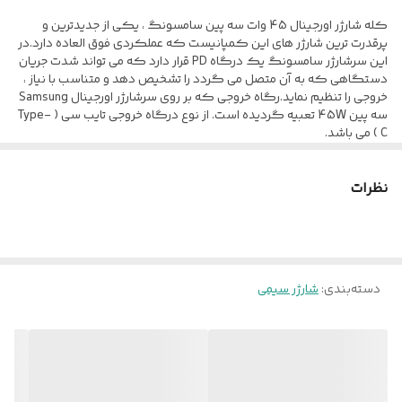
کله شارژر اورجینال 45 وات سه پین سامسونگ ، یکی از جدیدترین و
حداکثر توان خروجی 45W
پرقدرت ترین شارژر های این کمپانیست که عملکردی فوق العاده دارد.در
ظرفیت به میلی آمپر 3 آمپر
این سرشارژر سامسونگ یک درگاه PD قرار دارد که می تواند شدت جریان
دستگاهی که به آن متصل می گردد را تشخیص دهد و متناسب با نیاز ،
قابلیت شارژ سریع دارد
خروجی را تنظیم نماید.رگاه خروجی که بر روی سرشارژر اورجینال Samsung
گارانتی گارانتی اصالت و سلامت فیزیکی کالا
سه پین 45W تعبیه گردیده است. از نوع درگاه خروجی تایب سی ( Type-
C ) می باشد.
نظرات
دسته‌بندی
:
شارژر سیمی