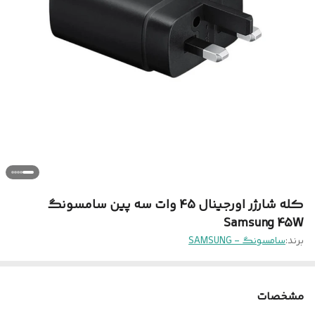
کله شارژر اورجینال 45 وات سه پین سامسونگ
Samsung 45W
برند:
سامسونگ - SAMSUNG
مشخصات