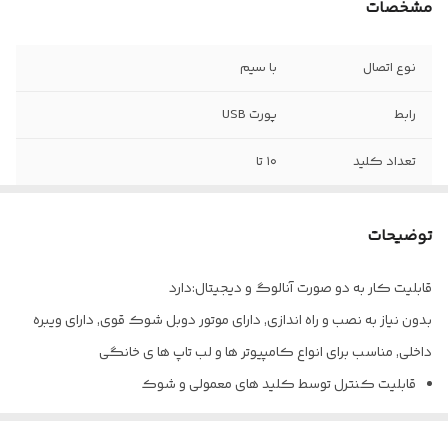
مشخصات
نوع اتصال
با سیم
رابط
پورت USB
تعداد کلید
۱۰ تا
سازگار با
انواع سیستم عامل ها
توضیحات
قابلیت شوک
دارد
قابلیت کار به دو صورت آنالوگ و دیجیتال:دارد
بدون نیاز به نصب و راه اندازی, دارای موتور دوبل شوک قوی, دارای ویبره
داخلی, مناسب برای انواع کامپیوتر ها و لب تاپ ها ی خانگی
قابلیت کنترل توسط کلید های معمولی و شوک
قابلیت اتصال کامپیوتر، لپ تاپ و …