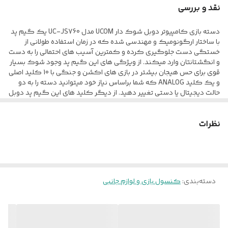
پشتیبانی از بازی های کامپیوتری دارای شوک دوبل نصب آسان
نقد و بررسی
دسته بازی کامپیوتر دوبل شوک دار UCOM مدل UC-JS760 یک گیم پد
با ساختار ارگونومیک و مهندسی شده که در زمان استفاده طولانی از
خستگی دست جلوگیری کرده و کمترین آسیب های احتمالی را به دست
و انگشتانتان وارد میکند. از ویژگی های این گیم پد وجود شوک بسیار
قوی برای حس هیجان بیشتر در بازی های اکشن و جنگی با 10 کلید اصلی
و یک کلید ANALOG که شما براساس نیاز خود میتوانید دسته را به دو
حالت دیجیتال یا دستی تغییر دهید. از دیگر کلید های این گیم پد دوبل
ساده 4 دکمه کمکی در شانه های طرفین کار گزاری شده است.این
دسته سازگار با انواع سیستم عامل هایی چون Win9x/2000/XPو…
نظرات
میباشد.
دسته‌بندی
:
کنسول بازی و لوازم جانبی